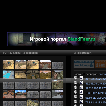
ТОП-30 Карты на серверах
Информация
Новые 10 серверов.
добав
217.156.22.76:27
81.181.244.49:27
92.118.207.11:27
193.160.226.211:
51.89.113.229:27
77.93.148.193:27