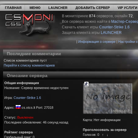
ГЛАВНАЯ
МЕНЮ
LAUNCHER
ДОБАВИТЬ СЕРВЕР
VIP УСЛУГИ
В мониторинге
874
серверов, онлайн
72
,
Все сервера можно найти в
Мастер-Серве
Скачать клиент игры
Counter-Strike 1.6
Защита клиента игры
LAUNCHER
|
Информация о сервере
|
Настройки 
Последние комментарии
Список комментариев пуст
Перейти к списку комментариев
Описание сервера
Общая информация
Название: Сервер временно недоступен
Игра:
Counter-Strike 1.6
Адрес:
cs.xtcs.lt Port: 27018
Статус:
Выключен
Карта: Нет информации
Последнее обновление: 46 секунд назад
Проголосовать за сервер
Рейтинг сервера
Голосов:
0
↑
↓
Глобальный ранг: 0