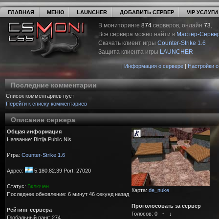
ГЛАВНАЯ
МЕНЮ
LAUNCHER
ДОБАВИТЬ СЕРВЕР
VIP УСЛУГИ
В мониторинге
874
серверов, онлайн
73
,
Все сервера можно найти в
Мастер-Серве
Скачать клиент игры
Counter-Strike 1.6
Защита клиента игры
LAUNCHER
|
Информация о сервере
|
Настройки 
Последние комментарии
Список комментариев пуст
Перейти к списку комментариев
Описание сервера
Общая информация
Название: Birtija Public Nis
Игра:
Counter-Strike 1.6
Адрес:
5.180.82.39 Port: 27020
Статус:
Включен
Карта:
de_nuke
Последнее обновление: 6 минут 46 секунд назад
Проголосовать за сервер
Рейтинг сервера
Голосов:
0
↑
↓
Глобальный ранг: 274