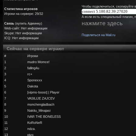
Чтобы подключиться, скопируйте в
Статистика игроков
Игроки на сервере: 29/32
А если есть специальный плагин, 
нажмите здесь
Связь
(купить Админку)
Web-сайт: Нет информации
Skype: Нет информации
Поделиться на Mail.ru
ICQ: Нет информации
Сейчас на сервере играют
#
Игроки
1
mudro Momce!
2
falling4u
3
rc+
4
Sponexxx
5
Dakota
6
[vipms-boost] | Player
7
VASILIJE ZAJCEV
8
monchengladbach
9
Nakitu_Minajasi
10
IVAR THE BONELESS
11
KoRoNeR
12
ndza.
13
pivo