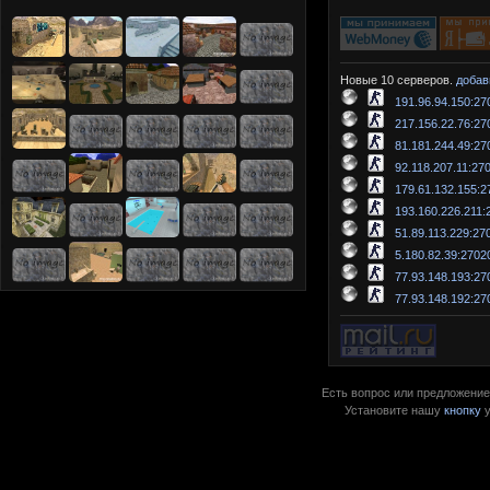
Новые 10 серверов.
добав
191.96.94.150:27
217.156.22.76:27
81.181.244.49:27
92.118.207.11:27
179.61.132.155:2
193.160.226.211:
51.89.113.229:27
5.180.82.39:2702
77.93.148.193:27
77.93.148.192:27
Есть вопрос или предложение?
Установите нашу
кнопку
у