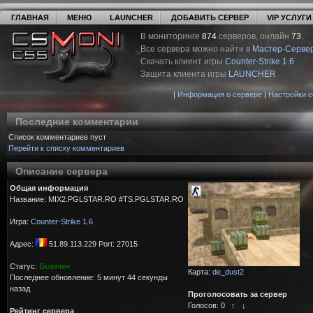
ГЛАВНАЯ
МЕНЮ
LAUNCHER
ДОБАВИТЬ СЕРВЕР
VIP УСЛУГИ
В мониторинге
874
серверов, онлайн
73
,
Все сервера можно найти в
Мастер-Серве
Скачать клиент игры
Counter-Strike 1.6
Защита клиента игры
LAUNCHER
|
Информация о сервере
|
Настройки 
Последние комментарии
Список комментариев пуст
Перейти к списку комментариев
Описание сервера
Общая информация
Название: MIX2.PGLSTAR.RO #TS.PGLSTAR.RO
Игра:
Counter-Strike 1.6
Адрес:
51.89.113.229 Port: 27015
Статус:
Включен
Карта:
de_dust2
Последнее обновление: 5 минут 44 секунды
назад
Проголосовать за сервер
Голосов:
0
↑
↓
Рейтинг сервера