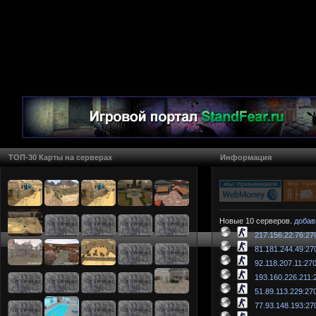
ТОП-30 Карты на серверах
Информация
Новые 10 серверов.
добав
217.156.22.76:27
81.181.244.49:27
92.118.207.11:27
193.160.226.211:
51.89.113.229:27
77.93.148.193:27