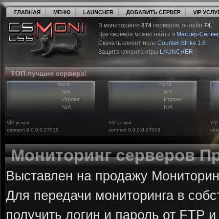
ГЛАВНАЯ
МЕНЮ
LAUNCHER
ДОБАВИТЬ СЕРВЕР
VIP УСЛУ
В мониторинге
874
серверов, онлайн
74
,
Все сервера можно найти в
Мастер-Серве
Скачать клиент игры
Counter-Strike 1.6
Защита клиента игры
LAUNCHER
ТОП лучшие сервера!
Карта:
Карта:
N/A
N/A
Игроки:
Игроки:
N/A
N/A
VIP услуги
VIP услуги
VIP
connect 0.0.0.0:27015
connect 0.0.0.0:27015
con
Мониторинг серверов П
Выставлен на продажу Мониторинг
Для передачи мониторинга в собс
получить логин и пароль от FTP и