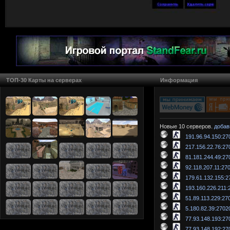
ТОП-30 Карты на серверах
Информация
Новые 10 серверов.
добав
191.96.94.150:27
217.156.22.76:27
81.181.244.49:27
92.118.207.11:27
179.61.132.155:2
193.160.226.211:
51.89.113.229:27
5.180.82.39:2702
77.93.148.193:27
77.93.148.192:27