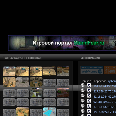
ТОП-30 Карты на серверах
Информация
Новые 10 серверов.
добав
191.96.94.150:27
217.156.22.76:27
81.181.244.49:27
92.118.207.11:27
179.61.132.155:2
193.160.226.211: