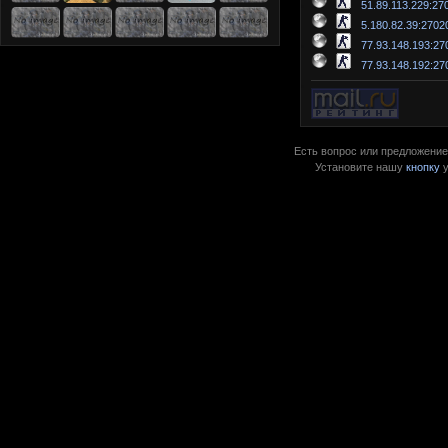
51.89.113.229:27
5.180.82.39:2702
77.93.148.193:27
77.93.148.192:27
Есть вопрос или предложение?
Установите нашу
кнопку
у