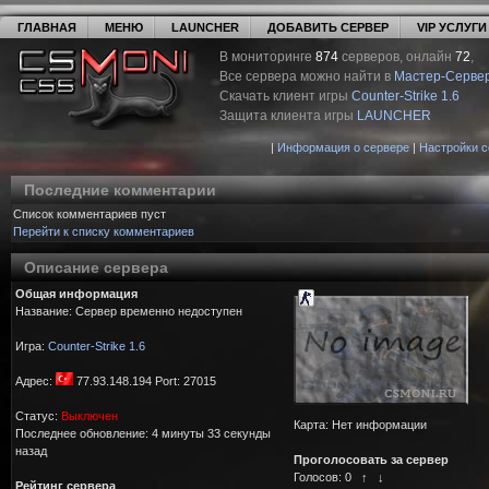
ГЛАВНАЯ
МЕНЮ
LAUNCHER
ДОБАВИТЬ СЕРВЕР
VIP УСЛУГИ
В мониторинге
874
серверов, онлайн
72
,
Все сервера можно найти в
Мастер-Серве
Скачать клиент игры
Counter-Strike 1.6
Защита клиента игры
LAUNCHER
|
Информация о сервере
|
Настройки 
Последние комментарии
Список комментариев пуст
Перейти к списку комментариев
Описание сервера
Общая информация
Название: Сервер временно недоступен
Игра:
Counter-Strike 1.6
Адрес:
77.93.148.194 Port: 27015
Статус:
Выключен
Карта: Нет информации
Последнее обновление: 4 минуты 33 секунды
назад
Проголосовать за сервер
Голосов:
0
↑
↓
Рейтинг сервера