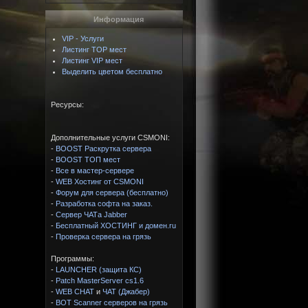
Информация
VIP - Услуги
Листинг TOP мест
Листинг VIP мест
Выделить цветом бесплатно
Ресурсы:
Дополнительные услуги CSMONI:
-
BOOST Раскрутка сервера
-
BOOST ТОП мест
-
Все в мастер-сервере
-
WEB Хостинг от CSMONI
-
Форум для сервера (бесплатно)
-
Разработка софта на заказ.
-
Сервер ЧАТа Jabber
-
Бесплатный ХОСТИНГ и домен.ru
-
Проверка сервера на грязь
Программы:
-
LAUNCHER (защита КС)
-
Patch MasterServer cs1.6
-
WEB CHAT
и
ЧАТ (Джабер)
-
BOT Scanner серверов на грязь