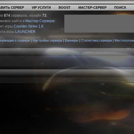
ВИТЬ СЕРВЕР
VIP УСЛУГИ
BOOST
МАСТЕР-СЕРВЕР
ПОИСК
ге
874
серверов, онлайн
73
,
 можно найти в
Мастер-Сервере
ент игры
Counter-Strike 1.6
нта игры
LAUNCHER
ормация о сервере
|
Настройки сервера
|
Баннеры
|
Статистика сервера
|
Местополож