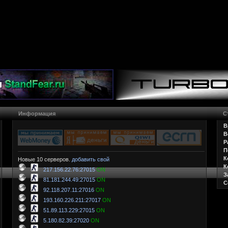
Информация
С
В
В
Р
П
К
Новые 10 серверов.
добавить свой
К
217.156.22.76:27015
ON
З
81.181.244.49:27015
ON
С
92.118.207.11:27016
ON
193.160.226.211:27017
ON
51.89.113.229:27015
ON
5.180.82.39:27020
ON