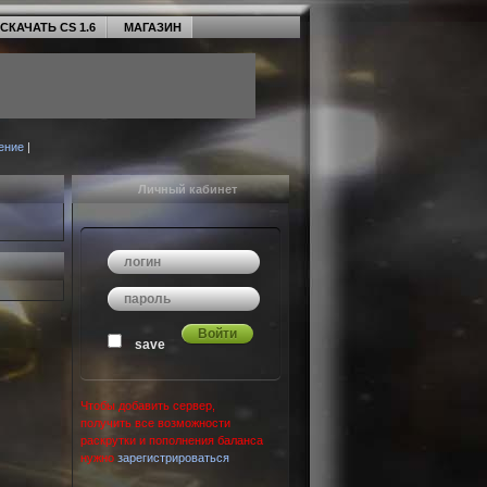
СКАЧАТЬ CS 1.6
МАГАЗИН
ение
|
Личный кабинет
save
Чтобы добавить сервер,
получить все возможности
раскрутки и пополнения баланса
нужно
зарегистрироваться