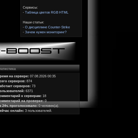
Сервисы:
-
Таблица цветов RGB HTML
Наши статьи:
-
О дисциплине Counter-Strike
-
Зачем нужен мониторинг?
татистика
ремя на сервере:
07.08.2026 00:35
сего серверов:
874
аботает серверов:
73
ользователей:
6371
омментарий к серверам:
18
омментарий на проверке:
0
а 24ч. проголосовало:
0 человек(а).
ейчас онлайн:
3 пользователей.