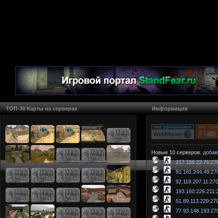
ТОП-30 Карты на серверах
Информация
Новые 10 серверов.
добав
217.156.22.76:27
81.181.244.49:27
92.118.207.11:27
193.160.226.211:
51.89.113.229:27
77.93.148.193:27