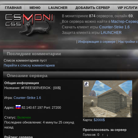
ГЛАВНАЯ
МЕНЮ
LAUNCHER
ДОБАВИТЬ СЕРВЕР
VIP УСЛУГИ
В мониторинге
874
серверов, онлайн
69
,
Все сервера можно найти в
Мастер-Серве
Скачать клиент игры
Counter-Strike 1.6
Защита клиента игры
LAUNCHER
|
Информация о сервере
|
Настройки 
Последние комментарии
Список комментариев пуст
Перейти к списку комментариев
Описание сервера
Общая информация
Название: #FREESERVEROK : [00$]
Игра:
Counter-Strike 1.6
Адрес:
82.140.67.197 Port: 27200
Статус:
Включен
Карта:
$2000$
Последнее обновление: 4 минуты 25 секунд
назад
Проголосовать за сервер
Голосов:
0
↑
↓
Рейтинг сервера