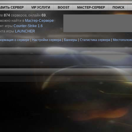
ВИТЬ СЕРВЕР
VIP УСЛУГИ
BOOST
МАСТЕР-СЕРВЕР
ПОИСК
ге
874
серверов, онлайн
69
,
 можно найти в
Мастер-Сервере
ент игры
Counter-Strike 1.6
нта игры
LAUNCHER
ормация о сервере
|
Настройки сервера
|
Баннеры
|
Статистика сервера
|
Местополож