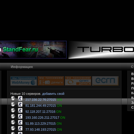
Информация
С
В
В
Р
П
К
Новые 10 серверов.
добавить свой
К
217.156.22.76:27015
ON
З
81.181.244.49:27015
ON
С
92.118.207.11:27016
ON
193.160.226.211:27017
ON
51.89.113.229:27015
ON
77.93.148.193:27015
ON