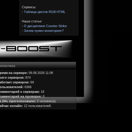
Сервисы:
-
Таблица цветов RGB HTML
Наши статьи:
-
О дисциплине Counter-Strike
-
Зачем нужен мониторинг?
татистика
ремя на сервере:
09.08.2026 11:08
сего серверов:
874
аботает серверов:
69
ользователей:
6366
омментарий к серверам:
18
омментарий на проверке:
0
а 24ч. проголосовало:
0 человек(а).
ейчас онлайн:
12 пользователей.