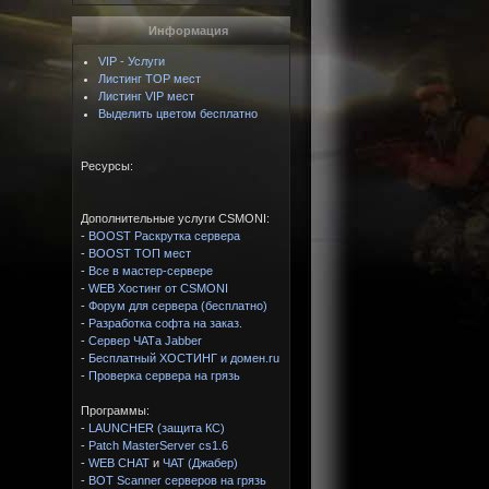
Информация
VIP - Услуги
Листинг TOP мест
Листинг VIP мест
Выделить цветом бесплатно
Ресурсы:
Дополнительные услуги CSMONI:
-
BOOST Раскрутка сервера
-
BOOST ТОП мест
-
Все в мастер-сервере
-
WEB Хостинг от CSMONI
-
Форум для сервера (бесплатно)
-
Разработка софта на заказ.
-
Сервер ЧАТа Jabber
-
Бесплатный ХОСТИНГ и домен.ru
-
Проверка сервера на грязь
Программы:
-
LAUNCHER (защита КС)
-
Patch MasterServer cs1.6
-
WEB CHAT
и
ЧАТ (Джабер)
-
BOT Scanner серверов на грязь