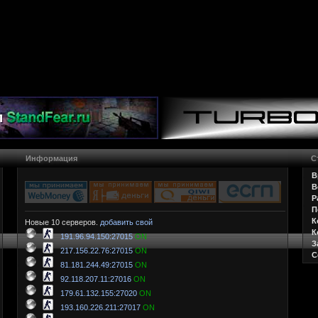
Информация
С
В
В
Р
П
К
Новые 10 серверов.
добавить свой
К
191.96.94.150:27015
ON
З
217.156.22.76:27015
ON
С
81.181.244.49:27015
ON
92.118.207.11:27016
ON
179.61.132.155:27020
ON
193.160.226.211:27017
ON