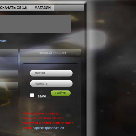
СКАЧАТЬ CS 1.6
МАГАЗИН
ение
|
Личный кабинет
save
Чтобы добавить сервер,
получить все возможности
раскрутки и пополнения баланса
нужно
зарегистрироваться