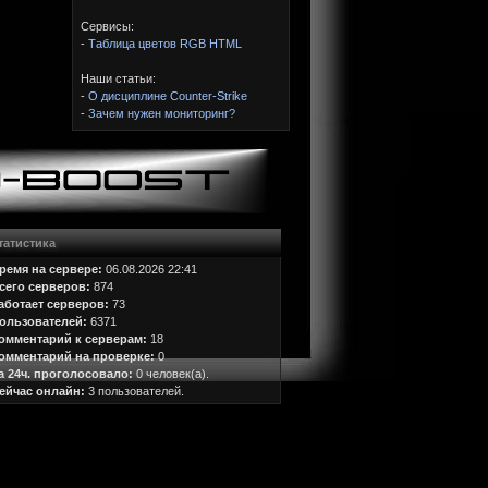
Сервисы:
-
Таблица цветов RGB HTML
Наши статьи:
-
О дисциплине Counter-Strike
-
Зачем нужен мониторинг?
татистика
ремя на сервере:
06.08.2026 22:41
сего серверов:
874
аботает серверов:
73
ользователей:
6371
омментарий к серверам:
18
омментарий на проверке:
0
а 24ч. проголосовало:
0 человек(а).
ейчас онлайн:
3 пользователей.