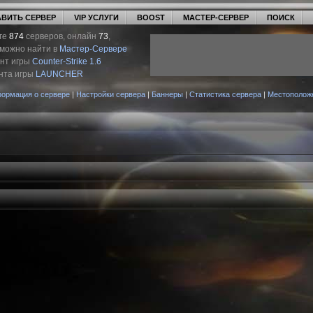
ВИТЬ СЕРВЕР
VIP УСЛУГИ
BOOST
МАСТЕР-СЕРВЕР
ПОИСК
ге
874
серверов, онлайн
73
,
 можно найти в
Мастер-Сервере
ент игры
Counter-Strike 1.6
нта игры
LAUNCHER
ормация о сервере
|
Настройки сервера
|
Баннеры
|
Статистика сервера
|
Местополож