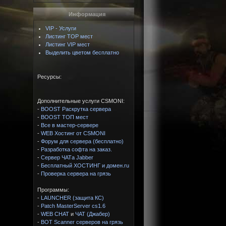
Информация
VIP - Услуги
Листинг TOP мест
Листинг VIP мест
Выделить цветом бесплатно
Ресурсы:
Дополнительные услуги CSMONI:
-
BOOST Раскрутка сервера
-
BOOST ТОП мест
-
Все в мастер-сервере
-
WEB Хостинг от CSMONI
-
Форум для сервера (бесплатно)
-
Разработка софта на заказ.
-
Сервер ЧАТа Jabber
-
Бесплатный ХОСТИНГ и домен.ru
-
Проверка сервера на грязь
Программы:
-
LAUNCHER (защита КС)
-
Patch MasterServer cs1.6
-
WEB CHAT
и
ЧАТ (Джабер)
-
BOT Scanner серверов на грязь