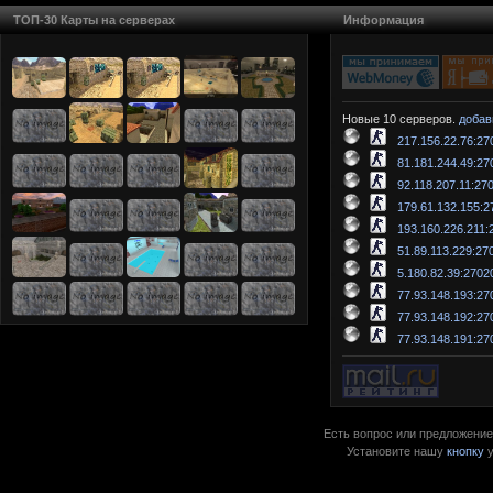
ТОП-30 Карты на серверах
Информация
Новые 10 серверов.
добав
217.156.22.76:27
81.181.244.49:27
92.118.207.11:27
179.61.132.155:2
193.160.226.211:
51.89.113.229:27
5.180.82.39:2702
77.93.148.193:27
77.93.148.192:27
77.93.148.191:27
Есть вопрос или предложение?
Установите нашу
кнопку
у