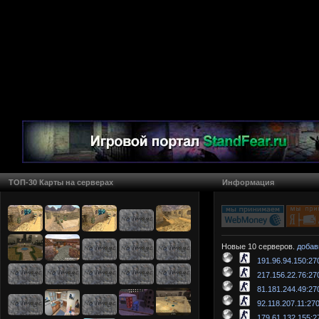
ТОП-30 Карты на серверах
Информация
Новые 10 серверов.
добав
191.96.94.150:27
217.156.22.76:27
81.181.244.49:27
92.118.207.11:27
179.61.132.155:2