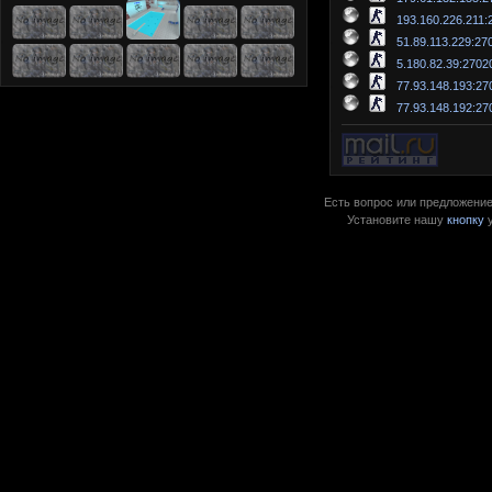
193.160.226.211:
51.89.113.229:27
5.180.82.39:2702
77.93.148.193:27
77.93.148.192:27
Есть вопрос или предложение?
Установите нашу
кнопку
у