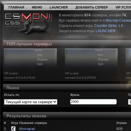
ГЛАВНАЯ
МЕНЮ
LAUNCHER
ДОБАВИТЬ СЕРВЕР
VIP УСЛУ
В мониторинге
874
серверов, онлайн
74
,
Все сервера можно найти в
Мастер-Серве
Скачать клиент игры
Counter-Strike 1.6
Защита клиента игры
LAUNCHER
ТОП лучшие сервера!
Карта:
Карта:
N/A
N/A
Игроки:
Игроки:
N/A
N/A
VIP услуги
VIP услуги
VIP
connect 0.0.0.0:27015
connect 0.0.0.0:27015
con
Поиск
Искать по
Фраза
П
Результаты поиска
#
Игра
Название сервера
Игроки
1
Kirovograd
0/20